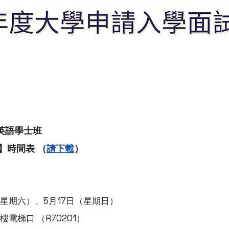
院英語學士班
】時間表 （
請下載
）
（星期六）、5月17日（星期日）
電梯口 （R70201）