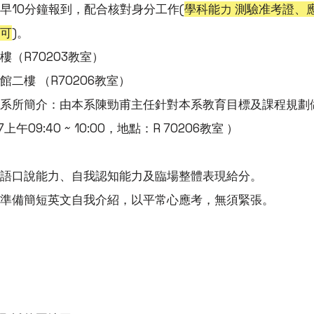
早10分鐘報到，配合核對身分工作(
學科能力 測驗准考證、
可
)。
（R70203教室）
二樓 （R70206教室）
系所簡介：由本系陳勁甫主任針對本系教育目標及課程規劃
/17上午09:40 ~ 10:00，地點：R 70206教室 ）
語口說能力、自我認知能力及臨場整體表現給分。
準備簡短英文自我介紹，以平常心應考，無須緊張。