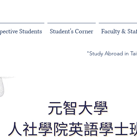
pective Students
Student's Corner
Faculty & Staf
"Study Abroad in Ta