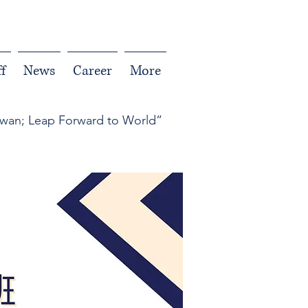
f
News
Career
More
iwan; Leap Forward to World”