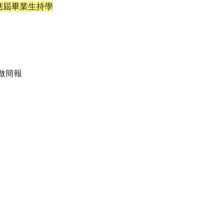
應屆畢業生持學
做簡報