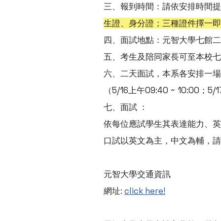
三、報到時間：請依安排時間提
生證、身分證；三種證件擇一即
四、面試地點：元智大學七館二樓
五、考生及陪同家長可至本校七館
六、二天面試，本系各安排一場
（5/16上午09:40 ~ 10:00；5
七、面試 ：
依每位應試學生其表達能力、英
口試以英文為主，中文為輔，請
元智大學交通資訊
網址:
click here!