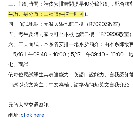
三、報到時間：請依安排時間提早10分鐘報到，配合核
生證、身分證；三種證件擇一即可
)。
四、面試地點：元智大學七館二樓（R70203教室）
五、考生及陪同家長可至本校七館二樓 （R70206教室
六、二天面試，本系各安排一場系所簡介：由本系陳勁
（5/16上午09:40 ~ 10:00；5/17上午09:40 ~ 10:0
七、面試 ：
依每位應試學生其表達能力、英語口說能力、自我認知
口試以英文為主，中文為輔，請準備簡短英文自我介紹
元智大學交通資訊
網址:
click here!