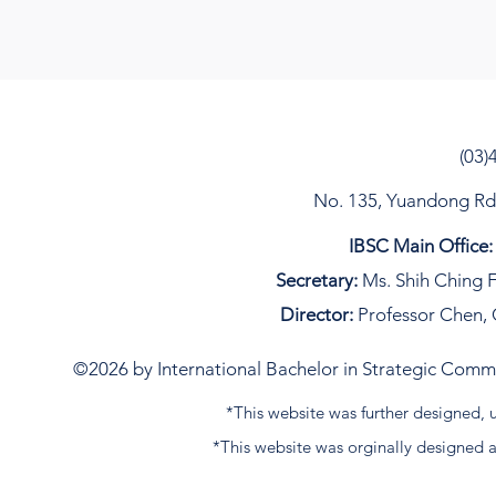
(03)
No. 135, Yuandong Rd, 
IBSC Main Office:
Secretary:
Ms. Shih Ching F
Director:
Professor Chen, 
©2026 by International Bachelor in Strategic Commun
*This website was further designed
*This website was orginally designed 