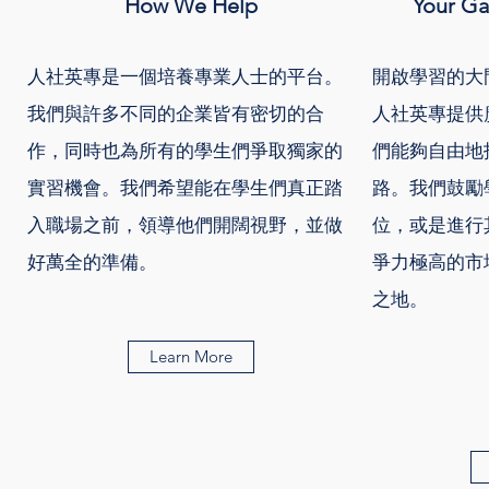
How We Help
Your Ga
人社英專是一個培養專業人士的平台。
開啟學習的大
我們與許多不同的企業皆有密切的合
人社英專提供
作，同時也為所有的學生們爭取獨家的
們能夠自由地
實習機會。我們希望能在學生們真正踏
路。我們鼓勵
入職場之前，領導他們開闊視野，並做
位，或是進行
好萬全的準備。
爭力極高的市
之地。
Learn More