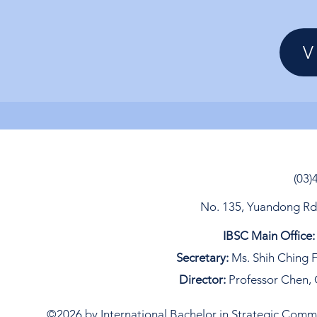
V
(03)
No. 135, Yuandong Rd, 
IBSC Main Office:
Secretary:
Ms. Shih Ching F
Director:
Professor Chen, 
©2026 by International Bachelor in Strategic Commun