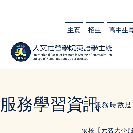
主頁
招生
高中生
服務學習資訊
1
服務時數是
依校【
元智大學