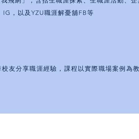
「我飛網」，含括生職涯探索、生職涯活動、企
IG，以及YZU職涯解憂舖FB等
秀校友分享職涯經驗，課程以實際職場案例為