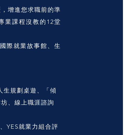
歷，增進您求職前的準
專業課程沒教的12堂
班/國際就業故事館、生
人生規劃桌遊、「傾
作坊、線上職涯諮詢
、YES就業力組合評