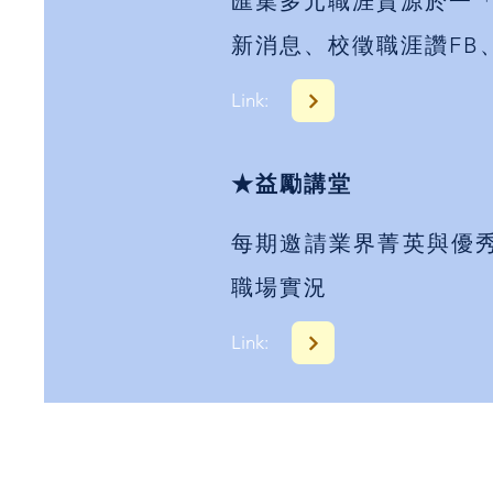
匯集多元職涯資源於一
新消息、校徵職涯讚FB、
Link:
★益勵講堂
每期邀請業界菁英與優
職場實況
Link: