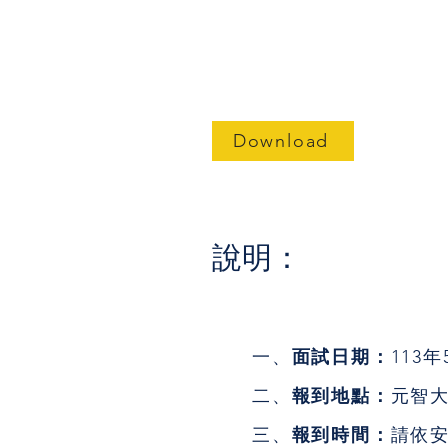
113學年度 元智大學人社
Download
說明：
一、
面試日期：
113
二、
報到地點：
元智大
三、
報到時間：
請依安