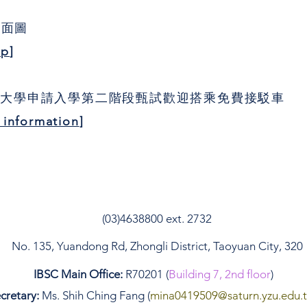
平面圖
ap
]
19(日)大學申請入學第二階段甄試歡迎搭乘免費接駁車
s information
]
(03)4638800 ext. 2732
No. 135, Yuandong Rd, Zhongli District, Taoyuan City, 320
IBSC Main Office:
R70201 (
Building 7, 2nd floor
)
cretary:
Ms. Shih Ching Fang (
mina0419509
@saturn.yzu.edu.