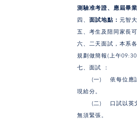
測驗准考證、應屆畢業
四、
面試地點：
元智大
五、考生及陪同家長可至
六、二天面試，本系
規劃做簡報(上午09:30 
七、面試 ：
(一) 依每位應試
現給分。
(二) 口試以英文
無須緊張。