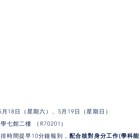
學院英語學士班 大學申請入學指定項目【面試】時間表 
年5月18日（星期六）、5月19日（星期日）
學七館二樓 （R70201）
排時間提早10分鐘報到，
配合核對身分工作(學科能