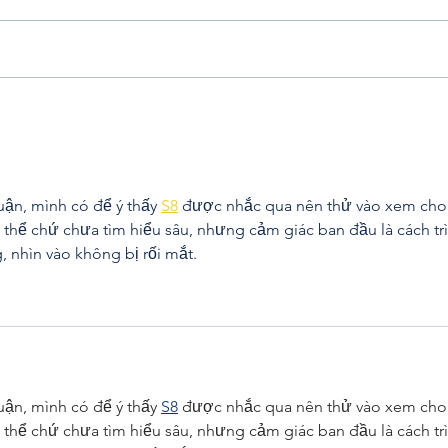
When
Uncertainty, Persist, Growth,
Progress.
uận, mình có để ý thấy 
S8
 được nhắc qua nên thử vào xem cho
 thể chứ chưa tìm hiểu sâu, nhưng cảm giác ban đầu là cách tr
, nhìn vào không bị rối mắt.
uận, mình có để ý thấy 
S8
 được nhắc qua nên thử vào xem cho
 thể chứ chưa tìm hiểu sâu, nhưng cảm giác ban đầu là cách tr