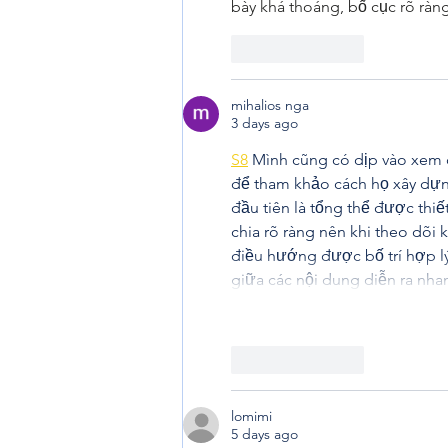
bày khá thoáng, bố cục rõ ràng
Like
Reply
mihalios nga
3 days ago
S8
 Mình cũng có dịp vào xem q
để tham khảo cách họ xây dựn
đầu tiên là tổng thể được thi
chia rõ ràng nên khi theo dõi
điều hướng được bố trí hợp lý 
giữa các nội dung diễn ra nh
Like
Reply
lomimi
5 days ago