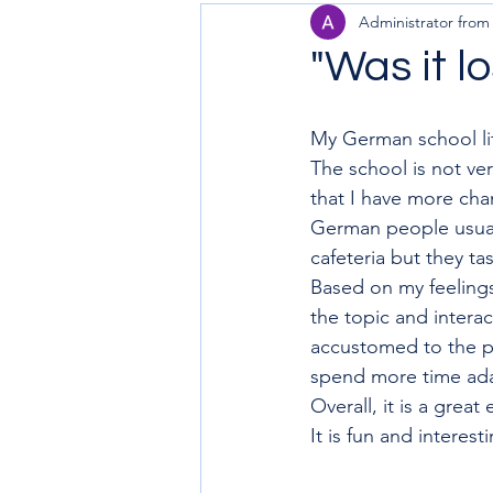
Administrator fro
"Was it l
My German school li
The school is not ver
that I have more cha
German people usuall
cafeteria but they tast
Based on my feelings
the topic and intera
accustomed to the pr
spend more time ada
Overall, it is a gre
It is fun and interest