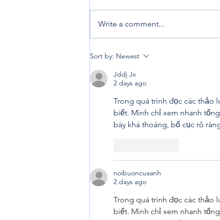
Write a comment...
Penning down my
Sort by:
Newest
experience from afar
Jddj Jx
2 days ago
Trong quá trình đọc các thảo l
biết. Mình chỉ xem nhanh tổng
bày khá thoáng, bố cục rõ ràng
Like
Reply
noibuoncuaanh
2 days ago
Trong quá trình đọc các thảo l
biết. Mình chỉ xem nhanh tổng