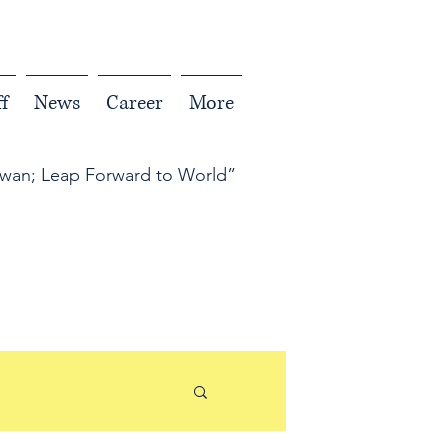
f
News
Career
More
iwan; Leap Forward to World”