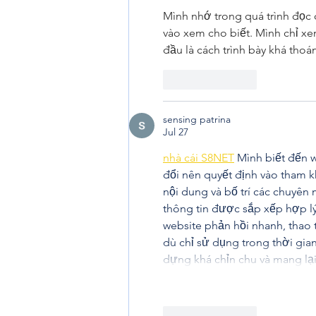
Mình nhớ trong quá trình đọc c
vào xem cho biết. Mình chỉ x
đầu là cách trình bày khá thoá
Like
Reply
sensing patrina
Jul 27
nhà cái S8NET
 Mình biết đến 
đổi nên quyết định vào tham k
nội dung và bố trí các chuyên
thông tin được sắp xếp hợp lý 
website phản hồi nhanh, thao t
dù chỉ sử dụng trong thời gia
dựng khá chỉn chu và mang lại