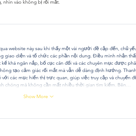
, nhìn vào không bị rối mắt.
ua website này sau khi thấy một vài người đề cập đến, chủ yế
g giao diện và tổ chức các phần nội dung. Điều mình nhận thấ
ết kế khá ngăn nắp, bố cục cân đối và các chuyên mục được phâ
 không tạo cảm giác rối mắt mà vẫn dễ dàng định hướng. Thanh
với các mục hiển thị trực quan, giúp việc truy cập và chuyển đổ
anh chóng mà không cần mất nhiều thời gian tìm kiếm. Bên…
Show More