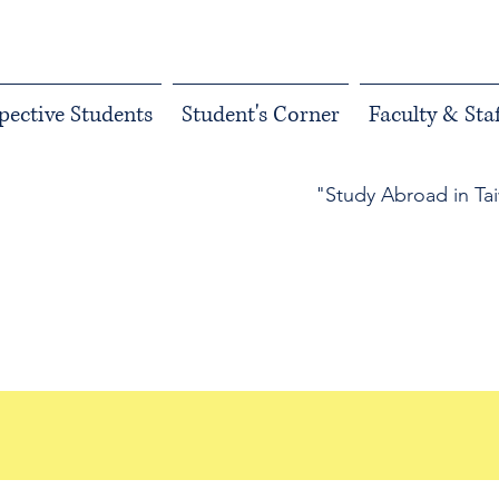
pective Students
Student's Corner
Faculty & Staf
"Study Abroad in Ta