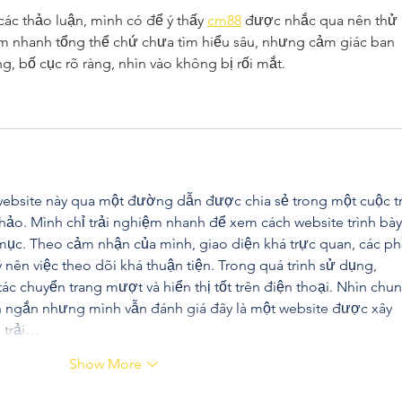
ác thảo luận, mình có để ý thấy 
cm88
 được nhắc qua nên thử 
em nhanh tổng thể chứ chưa tìm hiểu sâu, nhưng cảm giác ban 
ng, bố cục rõ ràng, nhìn vào không bị rối mắt.
website này qua một đường dẫn được chia sẻ trong một cuộc t
hảo. Mình chỉ trải nghiệm nhanh để xem cách website trình bày
 mục. Theo cảm nhận của mình, giao diện khá trực quan, các ph
nên việc theo dõi khá thuận tiện. Trong quá trình sử dụng, 
ác chuyển trang mượt và hiển thị tốt trên điện thoại. Nhìn chun
n ngắn nhưng mình vẫn đánh giá đây là một website được xây 
 trải…
Show More