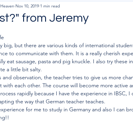
m Heaven
Nov 10, 2019
1 min read
ost?" from Jeremy
fe
y big, but there are various kinds of international stude
nce to communicate with them. It is a really cherish expe
y eat sausage, pasta and pig knuckle. I also try these in
e a little bit salty.
 and observation, the teacher tries to give us more chan
ct with each other. The course will become more active an
ocess rapidly because I have the experience in IBSC, I 
pting the way that German teacher teaches.
at experience for me to study in Germany and also I can b
ing!!