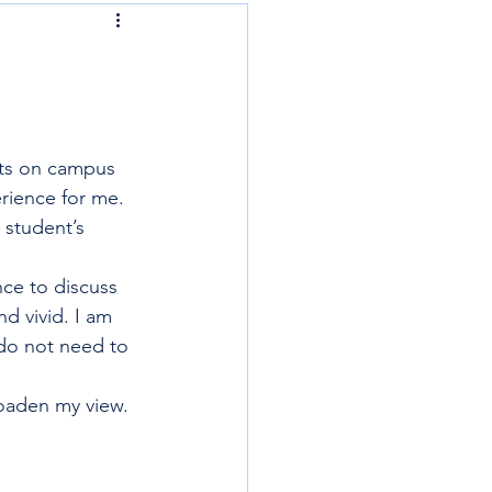
nts on campus 
rience for me. 
 student’s 
ce to discuss 
d vivid. I am 
do not need to 
roaden my view. 